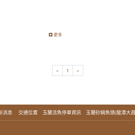
更多
«
1
»
新消息
交通位置
玉蘭活魚停車資訊
玉蘭砂鍋魚頭(龍潭大昌